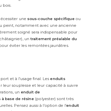
u bois.
nécessiter une
sous-couche spécifique
ou
i ou peint, notamment avec une ancienne
ièrement soigné sera indispensable pour
châtaignier), un
traitement préalable du
pour éviter les remontées jaunâtres.
ort et à l’usage final. Les
enduits
eur souplesse et leur capacité à suivre
rations, un
enduit de
s à base de résine
(polyester) sont très
elles. Pensez aussi à l’option de l’
enduit