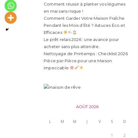
Comment réussir à planter vos légumes
en mai sans risque !
Comment Garder Votre Maison Fraîche
Pendant les Mois d’Été ? Astuces Éco et
Efficaces
Le prêt relais 2026 : une avance pour
acheter sans plus attendre.
Nettoyage de Printemps : Checklist 2026
Pièce par Pièce pour une Maison
impeccable
AOÛT 2026
L
M
M
J
V
S
D
1
2