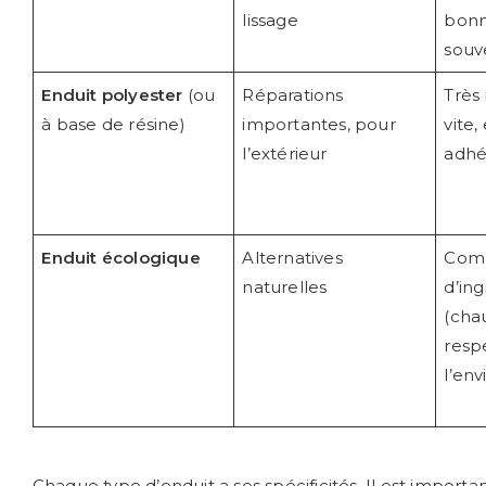
lissage
bonn
souve
Enduit polyester
(ou
Réparations
Très 
à base de résine)
importantes, pour
vite,
l’extérieur
adhé
Enduit écologique
Alternatives
Com
naturelles
d’ing
(chau
resp
l’en
Chaque type d’enduit a ses spécificités. Il est import