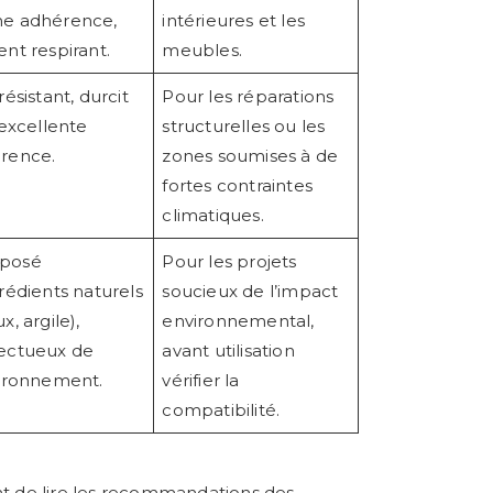
e adhérence,
intérieures et les
nt respirant.
meubles.
résistant, durcit
Pour les réparations
 excellente
structurelles ou les
rence.
zones soumises à de
fortes contraintes
climatiques.
posé
Pour les projets
rédients naturels
soucieux de l’impact
x, argile),
environnemental,
ectueux de
avant utilisation
vironnement.
vérifier la
compatibilité.
ant de lire les recommandations des