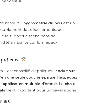
 par-dessus.
e l’enduit. L’
hygrométrie du bois
est un
vitablement des décollements, des
que le support a séché dans de
idité ambiante conformes aux
t patience
res, il est conseillé d’appliquer
l’enduit sur
’en une seule couche épaisse. Respectez
ue
application multiple d’enduit
. Le
choix
alement important pour un travail soigné.
tiels