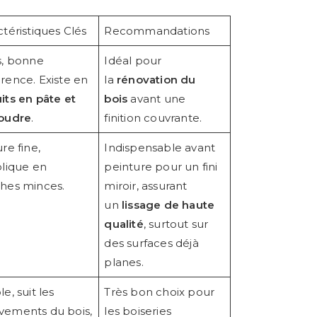
téristiques Clés
Recommandations
s, bonne
Idéal pour
rence. Existe en
la
rénovation du
its en pâte et
bois
avant une
oudre
.
finition couvrante.
re fine,
Indispensable avant
plique en
peinture pour un fini
hes minces.
miroir, assurant
un
lissage de haute
qualité
, surtout sur
des surfaces déjà
planes.
e, suit les
Très bon choix pour
ements du bois,
les boiseries