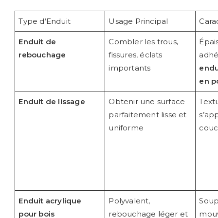
Type d’Enduit
Usage Principal
Carac
Enduit de
Combler les trous,
Épai
rebouchage
fissures, éclats
adhé
importants
endu
en p
Enduit de lissage
Obtenir une surface
Textu
parfaitement lisse et
s’ap
uniforme
couc
Enduit acrylique
Polyvalent,
Soupl
pour bois
rebouchage léger et
mouv