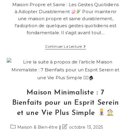
de
Maison Propre et Saine : Les Gestes Quotidiens
la
à Adopter Durablement
Pour maintenir
publication :
une maison propre et saine durablement,
l'adoption de quelques gestes quotidiens est
fondamentale. Il s'agit avant tout…
Maison
Continuer La Lecture
Propre
Et
Saine
:
Les
Gestes
Quotidiens
À
Adopter
Maison Minimaliste : 7
Durablement
Bienfaits pour un Esprit Serein
et une Vie Plus Simple
Post
Dernière
Maison & Bien-être
octobre 13, 2025