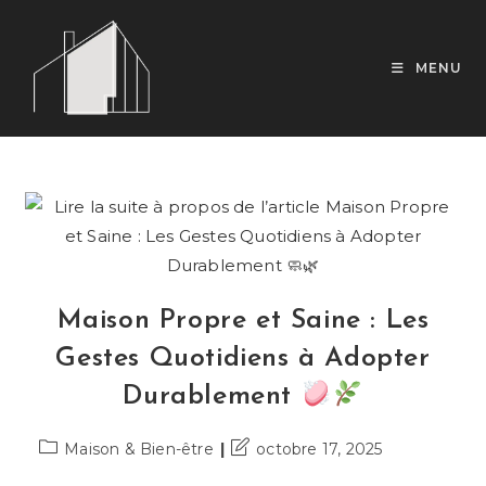
Skip
to
content
MENU
Maison Propre et Saine : Les
Gestes Quotidiens à Adopter
Durablement
Post
Dernière
Maison & Bien-être
octobre 17, 2025
category:
modification