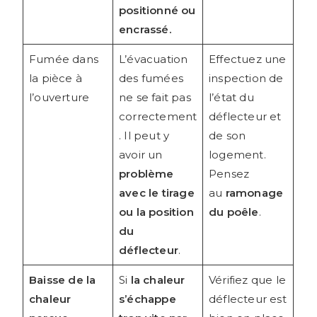
positionné ou
encrassé.
Fumée dans
L’évacuation
Effectuez une
la pièce à
des fumées
inspection de
l’ouverture
ne se fait pas
l’état du
correctement
déflecteur et
. Il peut y
de son
avoir un
logement.
problème
Pensez
avec le tirage
au
ramonage
ou la position
du poêle
.
du
déflecteur
.
Baisse de la
Si
la chaleur
Vérifiez que le
chaleur
s’échappe
déflecteur est