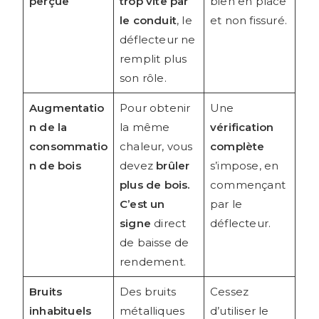
perçue
trop vite par
bien en place
le conduit
, le
et non fissuré.
déflecteur ne
remplit plus
son rôle.
Augmentatio
Pour obtenir
Une
n de la
la même
vérification
consommatio
chaleur, vous
complète
n de bois
devez
brûler
s’impose, en
plus de bois.
commençant
C’est un
par le
signe
direct
déflecteur.
de baisse de
rendement.
Bruits
Des bruits
Cessez
inhabituels
métalliques
d’utiliser le