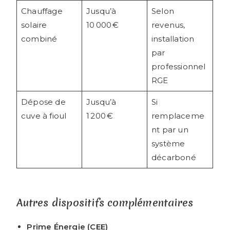
Chauffage
Jusqu’à
Selon
solaire
10 000 €
revenus,
combiné
installation
par
professionnel
RGE
Dépose de
Jusqu’à
Si
cuve à fioul
1 200 €
remplaceme
nt par un
système
décarboné
Autres dispositifs complémentaires
Prime Énergie (CEE)