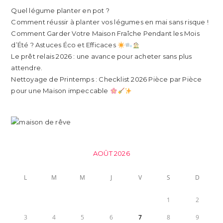
Quel légume planter en pot ?
Comment réussir à planter vos légumes en mai sans risque !
Comment Garder Votre Maison Fraîche Pendant les Mois
d’Été ? Astuces Éco et Efficaces
Le prêt relais 2026 : une avance pour acheter sans plus
attendre.
Nettoyage de Printemps : Checklist 2026 Pièce par Pièce
pour une Maison impeccable
AOÛT 2026
L
M
M
J
V
S
D
1
2
3
4
5
6
7
8
9