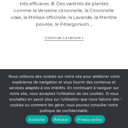
la
très efficaces
Des variétés de plantes
publication :
comme la Verveine citronnelle, la Citronnelle
vraie, la Mélisse officinale, la Lavande, la Menthe
poivrée, le Pélargonium…
10
Continuer La Lecture
Plantes
Anti-
Moustique,
Répulsifs
Naturels
Et
Très
Efficaces
Nous utilisons des cookies sur notre site pour améliorer votre
expérience de navigation et vous fournir des contenus et
services adaptés à vos intérêts. En continuant à naviguer sur
notre site, vous acceptez l'utilisation de ces cookies. Si vous
FACEBOOK
TWITTER
INSTAGRAM
RSS
souhaitez en savoir plus sur l'utilisation que nous faisons des
© TOUS DROITS RÉSERVÉS. HABITATDISCOUNT.NET -
cookies ou comment les gérer, vous pouvez consulter notre
MENTIONS LÉGALES
politique de confidentialité.
Accepter
Refuser
Privacy policy