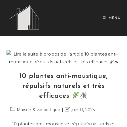
Skip
to
content
MENU
10 plantes anti-moustique,
répulsifs naturels et très
efficaces
Post
Dernière
Maison & vie pratique
juin 11, 2025
category:
modification
de
10 plantes anti-moustique, répulsifs naturels et