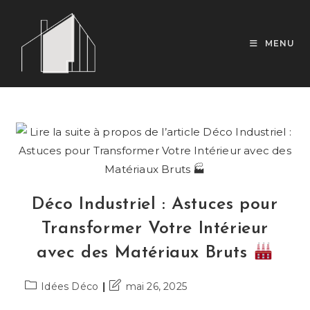
Skip
to
content
MENU
Déco Industriel : Astuces pour
Transformer Votre Intérieur
avec des Matériaux Bruts
Post
Dernière
Idées Déco
mai 26, 2025
category:
modification