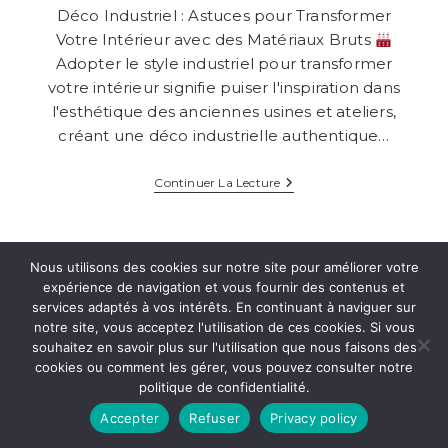
de
Déco Industriel : Astuces pour Transformer
la
Votre Intérieur avec des Matériaux Bruts
publication :
Adopter le style industriel pour transformer
votre intérieur signifie puiser l'inspiration dans
l'esthétique des anciennes usines et ateliers,
créant une déco industrielle authentique…
Déco
Continuer La Lecture
Industriel
:
Astuces
Pour
Transformer
Nous utilisons des cookies sur notre site pour améliorer votre
Votre
expérience de navigation et vous fournir des contenus et
Intérieur
services adaptés à vos intérêts. En continuant à naviguer sur
Avec
Des
notre site, vous acceptez l'utilisation de ces cookies. Si vous
Matériaux
souhaitez en savoir plus sur l'utilisation que nous faisons des
Bruts
cookies ou comment les gérer, vous pouvez consulter notre
FACEBOOK
TWITTER
INSTAGRAM
RSS
politique de confidentialité.
© TOUS DROITS RÉSERVÉS. HABITATDISCOUNT.NET -
Accepter
Refuser
Privacy policy
MENTIONS LÉGALES